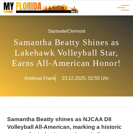
Ads
JOBS
Events
Advertorials
ADS
Startseite
/
Clermont
Samantha Beatty Shines as
Lakehawk Volleyball Star,
Earns All-American Honor!
Andreas Frank
23.12.2025, 02:55 Uhr
Samantha Beatty shines as NJCAA DII
Volleyball All-American, marking a historic